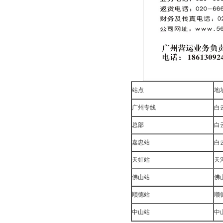
站点
地
广州专线
白
总部
白
嘉忠站
白
天虹站
天
佛山站
佛
顺德站
顺
中山站
中